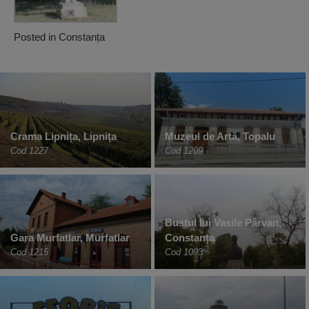
Posted in
Constanța
Crama Lipnița, Lipniţa
Muzeul de Artă, Topalu
Cod 1227
Cod 1209
Bustul lui Vasile Pârvan,
Gara Murfatlar, Murfatlar
Constanța
Cod 1215
Cod 1093