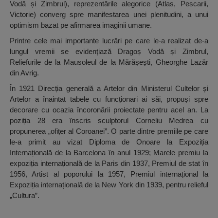
Vodă și Zimbrul), reprezentările alegorice (Atlas, Pescarii,
Victorie) converg spre manifestarea unei plenitudini, a unui
optimism bazat pe afirmarea imaginii umane.
Printre cele mai importante lucrări pe care le-a realizat de-a
lungul vremii se evidențiază Dragoș Vodă și Zimbrul,
Reliefurile de la Mausoleul de la Mărășești, Gheorghe Lazăr
din Avrig.
În 1921 Direcția generală a Artelor din Ministerul Cultelor și
Artelor a înaintat tabele cu funcționari ai săi, propuși spre
decorare cu ocazia încoronării proiectate pentru acel an. La
poziția 28 era înscris sculptorul Corneliu Medrea cu
propunerea „ofițer al Coroanei”. O parte dintre premiile pe care
le-a primit au vizat Diploma de Onoare la Expoziția
Internațională de la Barcelona în anul 1929; Marele premiu la
expoziția internațională de la Paris din 1937, Premiul de stat în
1956, Artist al poporului la 1957, Premiul internațional la
Expoziția internațională de la New York din 1939, pentru relieful
„Cultura”.