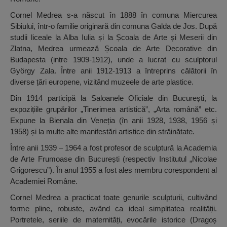
Cornel Medrea s-a născut în 1888 în comuna Miercurea
Sibiului, într-o familie originară din comuna Galda de Jos. După
studii liceale la Alba Iulia și la Școala de Arte și Meserii din
Zlatna, Medrea urmează Școala de Arte Decorative din
Budapesta (intre 1909-1912), unde a lucrat cu sculptorul
György Zala. Între anii 1912-1913 a întreprins călătorii în
diverse țări europene, vizitând muzeele de arte plastice.
Din 1914 participă la Saloanele Oficiale din București, la
expozițiile grupărilor „Tinerimea artistică”, „Arta română” etc.
Expune la Bienala din Veneția (în anii 1928, 1938, 1956 și
1958) și la multe alte manifestări artistice din străinătate.
Între anii 1939 – 1964 a fost profesor de sculptură la Academia
de Arte Frumoase din București (respectiv Institutul „Nicolae
Grigorescu”). În anul 1955 a fost ales membru corespondent al
Academiei Române.
Cornel Medrea a practicat toate genurile sculpturii, cultivând
forme pline, robuste, având ca ideal simplitatea realității.
Portretele, seriile de maternități, evocările istorice (Dragoș