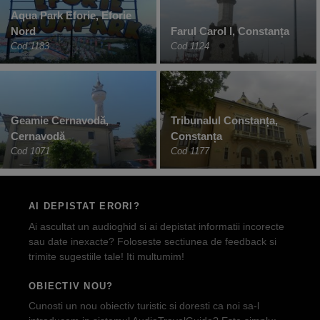
Aqua Park Eforie, Eforie
Nord
Farul Carol I, Constanța
Cod 1183
Cod 1124
Geamie Cernavodă,
Tribunalul Constanța,
Cernavodă
Constanța
Cod 1071
Cod 1177
AI DEPISTAT ERORI?
Ai ascultat un audioghid si ai depistat informatii incorecte
sau date inexacte? Foloseste sectiunea de feedback si
trimite sugestiile tale! Iti multumim!
OBIECTIV NOU?
Cunosti un nou obiectiv turistic si doresti ca noi sa-l