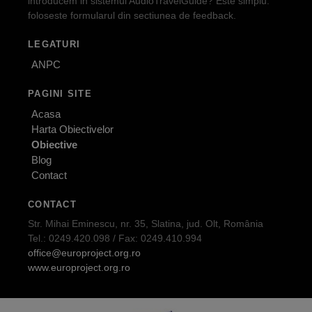
introducem in sistemul AudioTravelGuide? Este simplu:
foloseste formularul din sectiunea de feedback.
LEGATURI
ANPC
PAGINI SITE
Acasa
Harta Obiectivelor
Obiective
Blog
Contact
CONTACT
Str. Mihai Eminescu, nr. 35, Slatina, jud. Olt, România
Tel.: 0249.420.098 / Fax: 0249.410.994
office@europroject.org.ro
www.europroject.org.ro