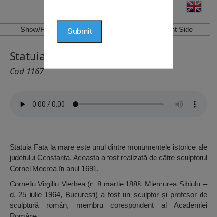
Show/Hide Left Side
Show/Hide Right Side
Statuia Fata la Mare, Constanța
Cod 1167
Statuia Fata la mare este unul dintre monumentele istorice ale
județului Constanța. Aceasta a fost realizată de către sculptorul
Cornel Medrea în anul 1691.
Corneliu Virgiliu Medrea (n. 8 martie 1888, Miercurea Sibiului –
d. 25 iulie 1964, București) a fost un sculptor și profesor de
sculptură român, membru corespondent al Academiei
Române.