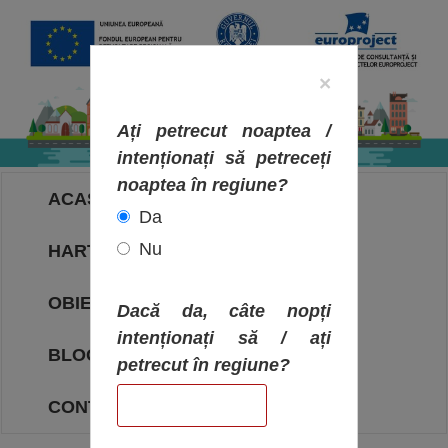
×
Ați petrecut noaptea /
intenționați să petreceți
noaptea în regiune?
ACASA
Da
Nu
HARTA OBIECTIVELOR
OBIECTIVE
Dacă da, câte nopți
intenționați să / ați
BLOG
petrecut în regiune?
CONTACT