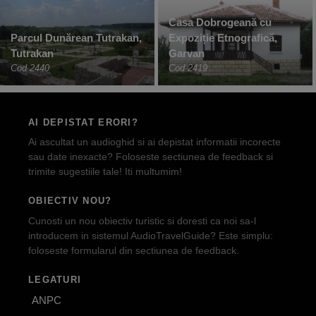
Casa Dobrogeană cu
Parcul Dunărean Tutrakan,
Expoziție Etnografică,
Tutrakan
Garvan
Cod 2440
Cod 2419
AI DEPISTAT ERORI?
Ai ascultat un audioghid si ai depistat informatii incorecte
sau date inexacte? Foloseste sectiunea de feedback si
trimite sugestiile tale! Iti multumim!
OBIECTIV NOU?
Cunosti un nou obiectiv turistic si doresti ca noi sa-l
introducem in sistemul AudioTravelGuide? Este simplu:
foloseste formularul din sectiunea de feedback.
LEGATURI
ANPC