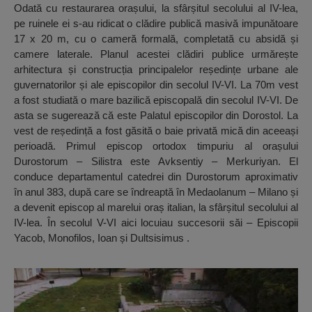
Odată cu restaurarea orașului, la sfârșitul secolului al IV-lea,
pe ruinele ei s-au ridicat o clădire publică masivă impunătoare
17 x 20 m, cu o cameră formală, completată cu absidă și
camere laterale. Planul acestei clădiri publice urmărește
arhitectura și construcția principalelor reședințe urbane ale
guvernatorilor și ale episcopilor din secolul IV-VI. La 70m vest
a fost studiată o mare bazilică episcopală din secolul IV-VI. De
asta se sugerează că este Palatul episcopilor din Dorostol. La
vest de reședință a fost găsită o baie privată mică din aceeași
perioadă. Primul episcop ortodox timpuriu al orașului
Durostorum – Silistra este Avksentiy – Merkuriyan. El
conduce departamentul catedrei din Durostorum aproximativ
în anul 383, după care se îndreaptă în Medaolanum – Milano și
a devenit episcop al marelui oraș italian, la sfârșitul secolului al
IV-lea. În secolul V-VI aici locuiau succesorii săi – Episcopii
Yacob, Monofilos, Ioan și Dultsisimus .