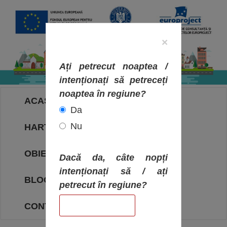
×
Ați petrecut noaptea /
intenționați să petreceți
noaptea în regiune?
ACASA
Da
Nu
HARTA OBIECTIVELOR
OBIECTIVE
Dacă da, câte nopți
intenționați să / ați
BLOG
petrecut în regiune?
CONTACT