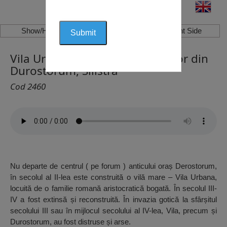
Show/Hide Left Side
Show/Hide Right Side
Vila Urbană și Palatul Episcopilor din
Durostorum, Silistra
Cod 2460
Nu departe de centrul ( pe forum ) anticului oraș Derostorum,
în secolul al II-lea este construită o vilă mare – Vila Urbana,
locuită de o familie romană aristocratică bogată. În secolul III-
IV a fost extinsă și reconstruită. În invazia gotică la sfârșitul
secolului III sau în mijlocul secolului al IV-lea, Vila, precum și
Durostorum, au fost distruse și arse.