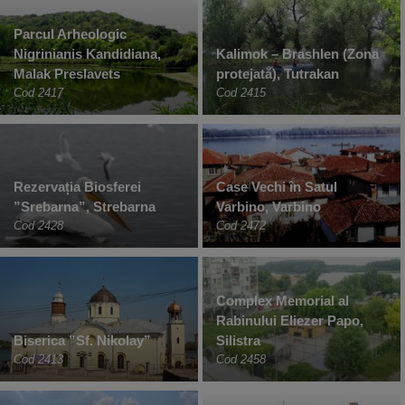
Parcul Arheologic
Nigrinianis Kandidiana,
Kalimok – Brashlen (Zona
Malak Preslavets
protejată), Tutrakan
Cod 2417
Cod 2415
Rezervația Biosferei
Case Vechi în Satul
”Srebarna”, Strebarna
Varbino, Varbino
Cod 2428
Cod 2472
Complex Memorial al
Rabinului Eliezer Papo,
Biserica ”Sf. Nikolay”
Silistra
Cod 2413
Cod 2458