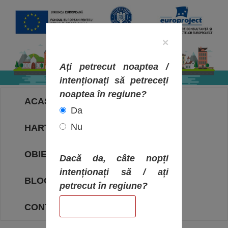
×
Ați petrecut noaptea /
intenționați să petreceți
noaptea în regiune?
ACASA
Da
Nu
HARTA OBIECTIVELOR
OBIECTIVE
Dacă da, câte nopți
intenționați să / ați
BLOG
petrecut în regiune?
CONTACT