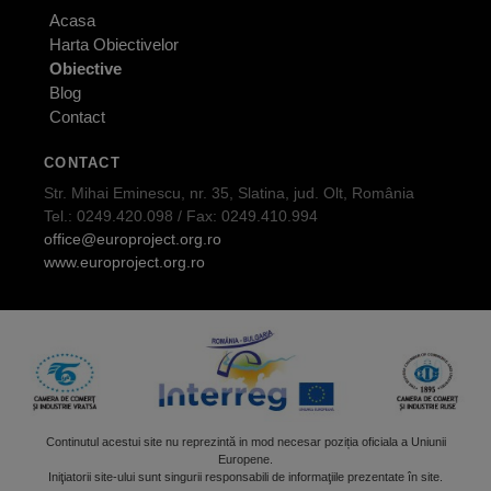
Acasa
Harta Obiectivelor
Obiective
Blog
Contact
CONTACT
Str. Mihai Eminescu, nr. 35, Slatina, jud. Olt, România
Tel.: 0249.420.098 / Fax: 0249.410.994
office@europroject.org.ro
www.europroject.org.ro
Continutul acestui site nu reprezintă in mod necesar poziția oficiala a Uniunii
Europene.
Iniţiatorii site-ului sunt singurii responsabili de informaţiile prezentate în site.