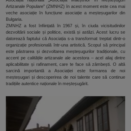
Artizanale Populare” (ZMNHZ) în acest moment este cea mai
veche asociație în funcțiune asociație a meșteșugarilor din
Bulgaria.
ZMNHZ a fost înființată în 1967 și, în ciuda vicisitudinilor
dezvoltării sociale și politice, există și astăzi. Acest lucru se
datorează faptului că Asociația s-a transformat treptat dintr-o
organizație profesională într-una artistică. Scopul să principal
este păstrarea și dezvoltarea meșteșugurilor tradiționale, cu
accent pe calitățile artizanale ale acestora – acel aliaj dintre
aplicabilitate și rafinament, care te face să zâmbești. O altă
sarcină importantă a Asociației este formarea de noi
meșteșugari și descoperirea de noi talente care să continue
tradițiile autentice naționale în meșteșugărit.