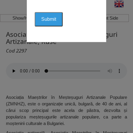
Show/Hide Left Side
Show/Hide Right Side
Asociația Maeștrilor în Meșteșuguri
Artizanale, Ruse
Cod 2297
Asociația Maeștrilor în Meșteșuguri Artizanale Populare
(ZMNHZ), este o organizație unică, bulgară, de 40 de ani, al
cărui scop principal este acela de păstra, dezvolta și
populariza meșteșugurile artizanale populare, ca parte a
moștenirii culturale a Bulgariei.
Asociația națională „Asociația Maeștrilor în Meșteșuguri