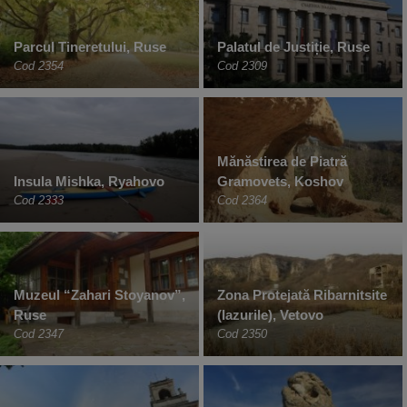
Parcul Tineretului, Ruse
Palatul de Justiție, Ruse
Cod 2354
Cod 2309
Mănăstirea de Piatră
Insula Mishka, Ryahovo
Gramovets, Koshov
Cod 2333
Cod 2364
Muzeul “Zahari Stoyanov”,
Zona Protejată Ribarnitsite
Ruse
(Iazurile), Vetovo
Cod 2347
Cod 2350