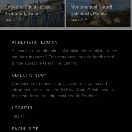
Dohodno Zdanie (Casa
Monument al Naturii
Profitului), Ruse
Dekilitash, Mehka
Cod 2356
Cod 2349
AI DEPISTAT ERORI?
Ai ascultat un audioghid si ai depistat informatii incorecte
sau date inexacte? Foloseste sectiunea de feedback si
trimite sugestiile tale! Iti multumim!
OBIECTIV NOU?
Cunosti un nou obiectiv turistic si doresti ca noi sa-l
introducem in sistemul AudioTravelGuide? Este simplu:
foloseste formularul din sectiunea de feedback.
LEGATURI
ANPC
PAGINI SITE