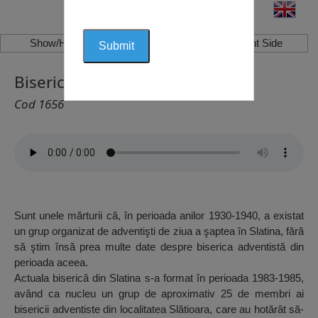
Show/Hide Left Side
Show/Hide Right Side
Biserica Adventistă, Slatina
Cod 1656
Sunt unele mărturii că, în perioada anilor 1930-1940, a existat
un grup organizat de adventişti de ziua a şaptea în Slatina, fără
să ştim însă prea multe date despre biserica adventistă din
perioada aceea.
Actuala biserică din Slatina s-a format în perioada 1983-1985,
având ca nucleu un grup de aproximativ 25 de membri ai
bisericii adventiste din localitatea Slătioara, care au hotărât să-