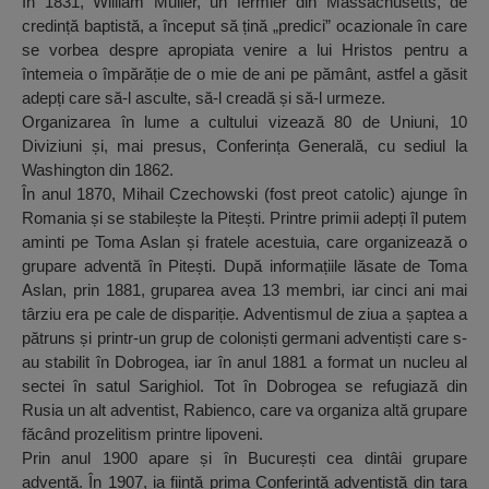
În 1831, William Muller, un fermier din Massachusetts, de
credință baptistă, a început să țină „predici” ocazionale în care
se vorbea despre apropiata venire a lui Hristos pentru a
întemeia o împărăție de o mie de ani pe pământ, astfel a găsit
adepți care să-l asculte, să-l creadă și să-l urmeze.
Organizarea în lume a cultului vizează 80 de Uniuni, 10
Diviziuni și, mai presus, Conferința Generală, cu sediul la
Washington din 1862.
În anul 1870, Mihail Czechowski (fost preot catolic) ajunge în
Romania și se stabilește la Pitești. Printre primii adepți îl putem
aminti pe Toma Aslan și fratele acestuia, care organizează o
grupare adventă în Pitești. După informațiile lăsate de Toma
Aslan, prin 1881, gruparea avea 13 membri, iar cinci ani mai
târziu era pe cale de dispariție. Adventismul de ziua a șaptea a
pătruns și printr-un grup de coloniști germani adventiști care s-
au stabilit în Dobrogea, iar în anul 1881 a format un nucleu al
sectei în satul Sarighiol. Tot în Dobrogea se refugiază din
Rusia un alt adventist, Rabienco, care va organiza altă grupare
făcând prozelitism printre lipoveni.
Prin anul 1900 apare și în București cea dintâi grupare
adventă. În 1907, ia ființă prima Conferință adventistă din țara