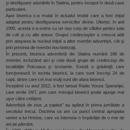
şi desfăşoare adunările în Slatina, pentru început în două case
particulare.
Apoi biserica s-a mutat în actualul imobil care a fost iniţial
adaptat pentru desfăşurarea serviciilor divine. Ulterior, în anii
1990, acesta s-a extins cu un nou corp de clădire pentru sala
de cult şi cu alte anexe. Grupul credincioşilor a crescut atât
prin ataşarea la nucleul iniţial a altor membri adventişti, cât şi
prin primirea de membri nou-botezaţi.
În prezent, biserica adventistă din Slatina numără 166 de
membri, incluzând aici şi cele două grupe de credincioşi din
localităţile Potcoava şi Izvoarele. Există o grădiniţă care
funcţionează în incinta bisericii, la care sunt înscrişi 24 de
copii, dintre care cei mai mulţi sunt din afara bisericii.
Începând cu anul 2012, a fost lansat Radio Vocea Speranţei,
care emite 24/7, prin care mesajul bisericii poate ajunge mai
uşor către cetățeni.
Adventiștii de ziua „a șaptea” au apărut în prima jumătate a
secolului trecut. Doctrina sa are ca punct central apropiata
venire a lui Hristos, care va întemeia o împărăție de o mie de
ani pe pământ.