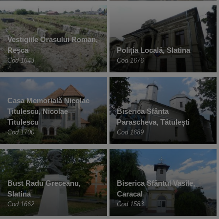
Vestigiile Orașului Roman,
Reșca
Poliția Locală, Slatina
Cod 1643
Cod 1676
Casa Memorială Nicolae
Titulescu, Nicolae
Biserica Sfânta
Titulescu
Parascheva, Tătulești
Cod 1700
Cod 1689
Bust Radu Greceanu,
Biserica Sfântul Vasile,
Slatina
Caracal
Cod 1662
Cod 1583