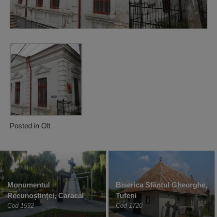
Posted in
Olt
Monumentul
Biserica Sfântul Gheorghe,
Recunoștinței, Caracal
Tufeni
Cod 1592
Cod 1720