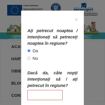
×
Ați petrecut noaptea /
intenționați să petreceți
noaptea în regiune?
ACASA
Da
Nu
HARTA OBIECTIVELOR
OBIECTIVE
Dacă da, câte nopți
intenționați să / ați
BLOG
petrecut în regiune?
CONTACT