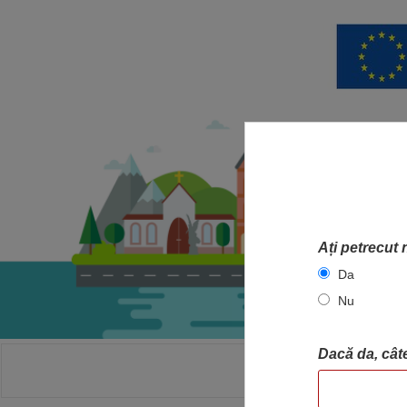
Ați petrecut 
Da
Nu
Dacă da, câte
ACASA
HA