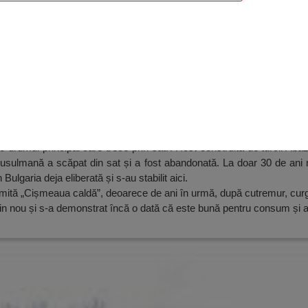
in Dunavets, Tutrakan
drumul principal care trece prin sat. A fost construită de turcii Abazi,
sulmană a scăpat din sat și a fost abandonată. La doar 30 de ani ma
 Bulgaria deja eliberată și s-au stabilit aici.
ită „Cișmeaua caldă”, deoarece de ani în urmă, după cutremur, curg
din nou și s-a demonstrat încă o dată că este bună pentru consum și ar