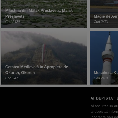
Mlaștina din Malak Preslavets, Malak
Preslavets
Magie de Aer
Cod 2420
Cod 2474
Cetatea Medievală în Apropiere de
Okorsh, Okorsh
Moscheea Kur
Cod 2471
Cod 2401
AI DEPISTAT 
Ai ascultat un au
ai depistat inform
incorecte sau da