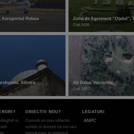
, Aeroportul Rebus
Zona de Agrement “Oțelul”, 
Cod 2436
shumlu, Silistra
Ali Baba, Varnentsi
Cod 2453
ERORI?
OBIECTIV NOU?
LEGATURI
dioghid si
Cunosti un nou obiectiv
ANPC
atii
turistic si doresti ca noi sa-l
te
introducem in sistemul