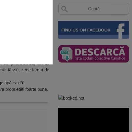
 din piatră locală, înainte
i târziu, zece familii de
e apă caldă.
e proprietăți foarte bune.