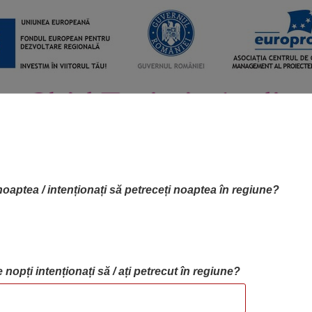
noaptea / intenționați să petreceți noaptea în regiune?
 nopți intenționați să / ați petrecut în regiune?
RTA OBIECTIVELOR
OBIECTIVE
BLOG