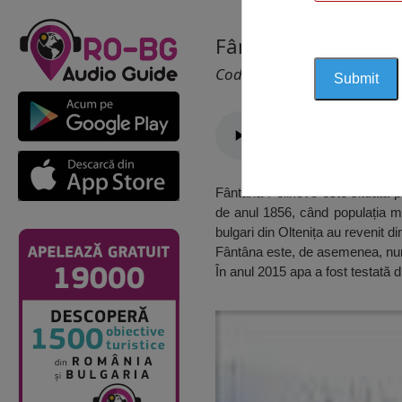
Fântâna Pelikovo d
Cod 2433
Fântâna Pelikovo este situată pe 
de anul 1856, când populația mu
bulgari din Oltenița au revenit din
Fântâna este, de asemenea, num
În anul 2015 apa a fost testată 