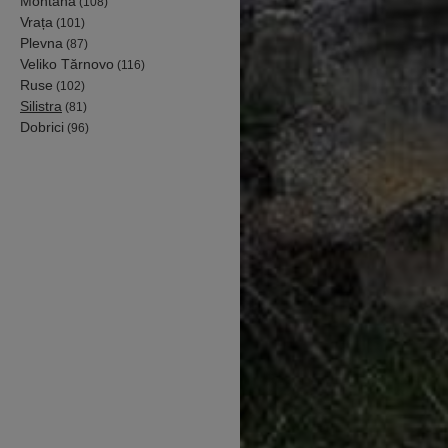
Montana
(108)
Vrața
(101)
Plevna
(87)
Veliko Tărnovo
(116)
Ruse
(102)
Silistra
(81)
Dobrici
(96)