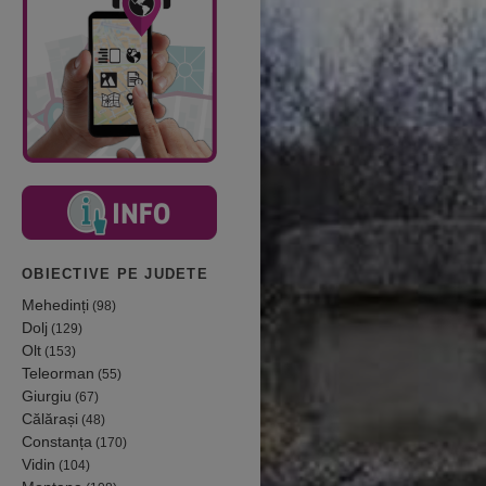
OBIECTIVE PE JUDETE
Mehedinți
(98)
Dolj
(129)
Olt
(153)
Teleorman
(55)
Giurgiu
(67)
Călărași
(48)
Constanța
(170)
Vidin
(104)