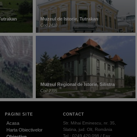
Tutrakan
Muzeul de Istorie, Tutrakan
Cod 2410
Muzeul Regional de Istorie, Silistra
Cod 2395
PAGINI SITE
CONTACT
Acasa
Str. Mihai Eminescu, nr. 35,
Slatina, jud. Olt, România
Harta Obiectivelor
Tel.: 0249.420.098 / Fax:
Obiective