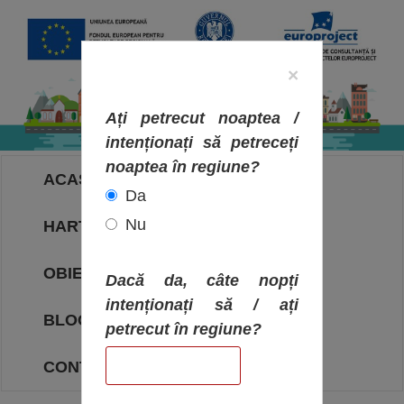
×
Ați petrecut noaptea /
intenționați să petreceți
noaptea în regiune?
ACASA
Da
Nu
HARTA OBIECTIVELOR
OBIECTIVE
Dacă da, câte nopți
intenționați să / ați
BLOG
petrecut în regiune?
CONTACT