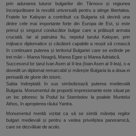
prin adunarea tuturor bulgarilor din Tărnovo și regiunea
înconjurătoare la revoltă universală pentru a atinge libertatea.
Fratele lor Kaloyan a contribuit ca Bulgaria să devină una
dintre cele mai importante forțe din Europa de Est, și este
primul și singurul conducător bulgar care a prăbușit armata
cruciată. Iar al patrulea fiu, nepotul țarului Kaloyan, prin
mijloace diplomatice și căsătorii capabile a reușit să crească
în continuare puterea și teritoriul Bulgariei care se extinde pe
trei mări – Marea Neagră, Marea Egee și Marea Adriatică.
Succesorul lor țarul Ivan Asen al II-lea (Ioan Asen al II-lea), s-a
dovedit un diplomat remarcabil și mărește Bulgaria la a doua ei
perioadă de glorie din istoric.
Sabia îndreptată în sus simbolizează puterea medievală
Bulgaria. Monumentul de proporții impresionante este situat pe
un loc pitoresc la Podul lui Stambolov la poalele Muntelui
Athos, în apropierea râului Yantra.
Monumentul merită vizitat ca să se simtă măreția regilor
bulgari medievali și pentru a vedea priveliștea panoramică,
care se dezvăluie de acolo.