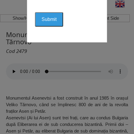
Show/Hide Left Side
Show/Hide Right Side
Monumentul Asenevtsi, Veliko
Tărnovo
Cod 2479
Monumentul Asenevtsi a fost construit în anul 1985 în orașul
Veliko Tărnovo, când se împlinesc 800 de ani de la revolta
fraților Asen și Petăr.
Asenevtsi (Ai lui Asen) sunt trei frați, care au condus Bulgaria
după Eliberarea ei de sub conducerea bizantină. Primii doi –
Asen și Petăr, au eliberat Bulgaria de sub dominația bizantină,