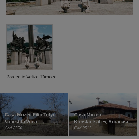
Posted in
Veliko Tărnovo
Casa-Muzeu Filip Totyu,
Casa-Muzeu
Voneshta Voda
Konstantsaliev, Arbanasi
Cod 2554
Cod 2513