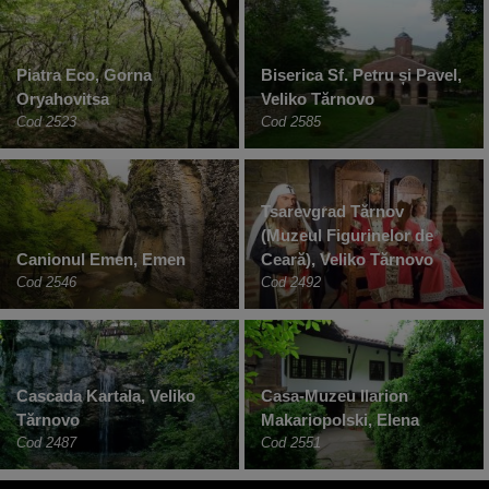
Piatra Eco, Gorna
Biserica Sf. Petru și Pavel,
Oryahovitsa
Veliko Tărnovo
Cod 2523
Cod 2585
Tsarevgrad Tărnov
(Muzeul Figurinelor de
Canionul Emen, Emen
Ceară), Veliko Tărnovo
Cod 2546
Cod 2492
Cascada Kartala, Veliko
Casa-Muzeu Ilarion
Tărnovo
Makariopolski, Elena
Cod 2487
Cod 2551