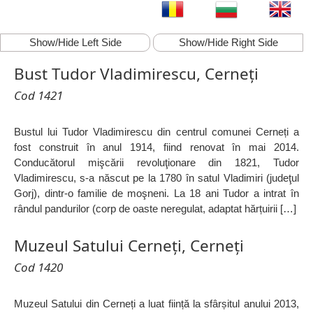
Show/Hide Left Side
Show/Hide Right Side
Bust Tudor Vladimirescu, Cerneți
Cod 1421
Bustul lui Tudor Vladimirescu din centrul comunei Cerneți a
fost construit în anul 1914, fiind renovat în mai 2014.
Conducătorul mişcării revoluţionare din 1821, Tudor
Vladimirescu, s-a născut pe la 1780 în satul Vladimiri (judeţul
Gorj), dintr-o familie de moşneni. La 18 ani Tudor a intrat în
rândul pandurilor (corp de oaste neregulat, adaptat hărțuirii […]
Muzeul Satului Cerneți, Cerneți
Cod 1420
Muzeul Satului din Cerneți a luat ființă la sfârșitul anului 2013,