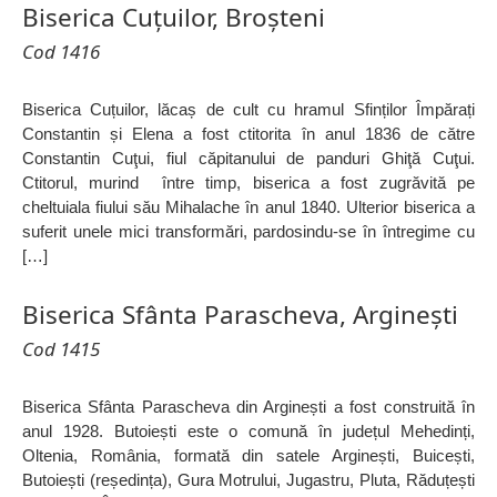
Biserica Cuțuilor, Broșteni
Cod 1416
Biserica Cuțuilor, lăcaș de cult cu hramul Sfinților Împărați
Constantin și Elena a fost ctitorita în anul 1836 de către
Constantin Cuţui, fiul căpitanului de panduri Ghiţă Cuţui.
Ctitorul, murind între timp, biserica a fost zugrăvită pe
cheltuiala fiului său Mihalache în anul 1840. Ulterior biserica a
suferit unele mici transformări, pardosindu-se în întregime cu
[…]
Biserica Sfânta Parascheva, Arginești
Cod 1415
Biserica Sfânta Parascheva din Arginești a fost construită în
anul 1928. Butoiești este o comună în județul Mehedinți,
Oltenia, România, formată din satele Arginești, Buicești,
Butoiești (reședința), Gura Motrului, Jugastru, Pluta, Răduțești