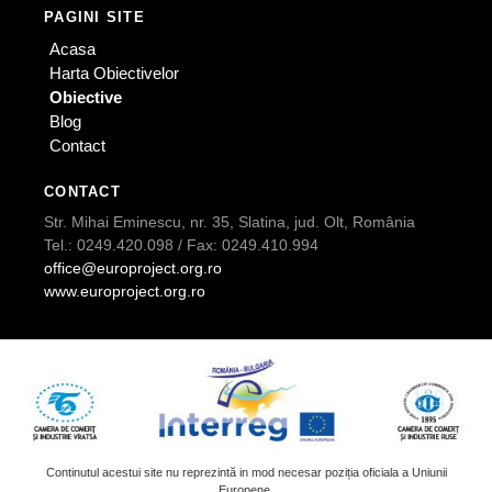
PAGINI SITE
Acasa
Harta Obiectivelor
Obiective
Blog
Contact
CONTACT
Str. Mihai Eminescu, nr. 35, Slatina, jud. Olt, România
Tel.: 0249.420.098 / Fax: 0249.410.994
office@europroject.org.ro
www.europroject.org.ro
Continutul acestui site nu reprezintă in mod necesar poziția oficiala a Uniunii
Europene.