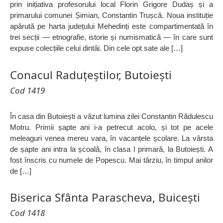
prin inițiativa profesorului local Florin Grigore Dudaș și a
primarului comunei Șimian, Constantin Trușcă. Noua instituție
apărută pe harta județului Mehedinți este compartimentată în
trei secții — etnografie, istorie și numismatică — în care sunt
expuse colecțiile celui dintâi. Din cele opt sate ale […]
Conacul Raduțeștilor, Butoiești
Cod 1419
În casa din Butoiești a văzut lumina zilei Constantin Rădulescu
Motru. Primii șapte ani i-a petrecut acolo, și tot pe acele
meleaguri venea mereu vara, în vacanțele școlare. La vârsta
de șapte ani intra la școală, în clasa I primară, la Butoiești. A
fost înscris cu numele de Popescu. Mai târziu, în timpul anilor
de […]
Biserica Sfânta Parascheva, Buicești
Cod 1418