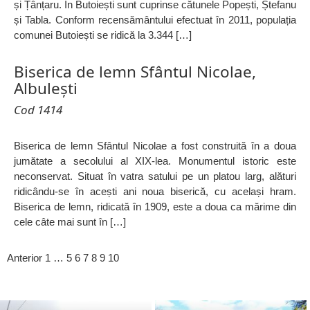
și Țânțaru. În Butoiești sunt cuprinse cătunele Popești, Ștefanu
și Tabla. Conform recensământului efectuat în 2011, populația
comunei Butoiești se ridică la 3.344 […]
Biserica de lemn Sfântul Nicolae,
Albulești
Cod 1414
Biserica de lemn Sfântul Nicolae a fost construită în a doua
jumătate a secolului al XIX-lea. Monumentul istoric este
neconservat. Situat în vatra satului pe un platou larg, alături
ridicându-se în acești ani noua biserică, cu același hram.
Biserica de lemn, ridicată în 1909, este a doua ca mărime din
cele câte mai sunt în […]
Anterior
1
…
5
6
7
8
9
10