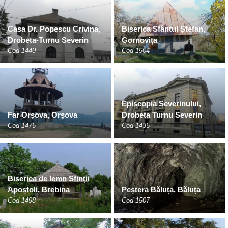
Casa Dr. Popescu Crivina,
Biserica Sfântul Ștefan,
Drobeta-Turnu Severin
Gornovița
Cod 1440
Cod 1504
Episcopia Severinului,
Far Orșova, Orșova
Drobeta Turnu Severin
Cod 1475
Cod 1435
Biserica de lemn Sfinții
Apostoli, Brebina
Peștera Băluța, Băluța
Cod 1498
Cod 1507