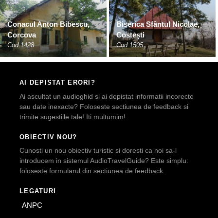
Conacul Anton Bibescu,
Biserica Sfântul Nicolae,
Corcova
Costești
Cod 1428
Cod 1505
AI DEPISTAT ERORI?
Ai ascultat un audioghid si ai depistat informatii incorecte
sau date inexacte? Foloseste sectiunea de feedback si
trimite sugestiile tale! Iti multumim!
OBIECTIV NOU?
Cunosti un nou obiectiv turistic si doresti ca noi sa-l
introducem in sistemul AudioTravelGuide? Este simplu:
foloseste formularul din sectiunea de feedback.
LEGATURI
ANPC