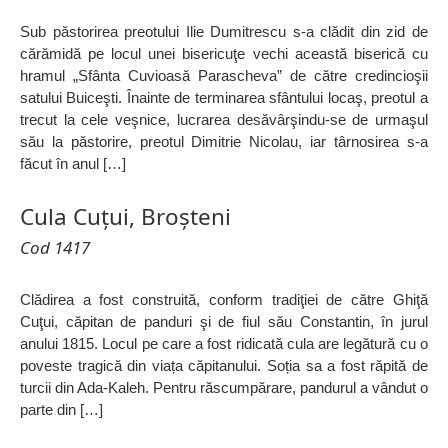
Sub păstorirea preotului Ilie Dumitrescu s-a clădit din zid de
cărămidă pe locul unei bisericuţe vechi această biserică cu
hramul „Sfânta Cuvioasă Parascheva” de către credincioşii
satului Buiceşti. Înainte de terminarea sfântului locaş, preotul a
trecut la cele veşnice, lucrarea desăvârşindu-se de urmaşul
său la păstorire, preotul Dimitrie Nicolau, iar târnosirea s-a
făcut în anul […]
Cula Cuțui, Broșteni
Cod 1417
Clădirea a fost construită, conform tradiţiei de către Ghiţă
Cuţui, căpitan de panduri şi de fiul său Constantin, în jurul
anului 1815. Locul pe care a fost ridicată cula are legătură cu o
poveste tragică din viața căpitanului. Soția sa a fost răpită de
turcii din Ada-Kaleh. Pentru răscumpărare, pandurul a vândut o
parte din […]