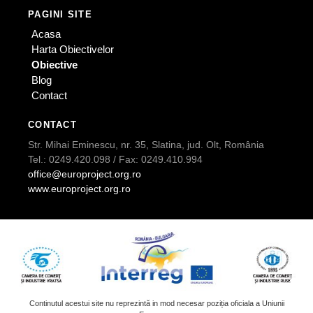
PAGINI SITE
Acasa
Harta Obiectivelor
Obiective
Blog
Contact
CONTACT
Str. Mihai Eminescu, nr. 35, Slatina, jud. Olt, România
Tel.: 0249.420.098 / Fax: 0249.410.994
office@europroject.org.ro
www.europroject.org.ro
Continutul acestui site nu reprezintă in mod necesar poziția oficiala a Uniunii