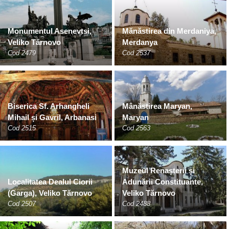
Monumentul Asenevtsi,
Mănăstirea din Merdaniya,
Veliko Tărnovo
Merdanya
Cod 2479
Cod 2537
Biserica Sf. Arhangheli
Mânăstirea Maryan,
Mihail și Gavril, Arbanasi
Maryan
Cod 2515
Cod 2563
Muzeul Renașterii și
Localitatea Dealul Ciorii
Adunării Constituante,
(Garga), Veliko Tărnovo
Veliko Tărnovo
Cod 2507
Cod 2488