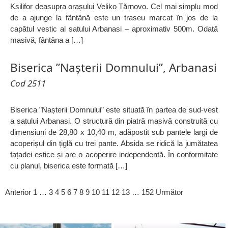
Ksilifor deasupra orașului Veliko Tărnovo. Cel mai simplu mod
de a ajunge la fântână este un traseu marcat în jos de la
capătul vestic al satului Arbanasi – aproximativ 500m. Odată
masivă, fântâna a […]
Biserica ”Nașterii Domnului”, Arbanasi
Cod 2511
Biserica ”Nașterii Domnului” este situată în partea de sud-vest
a satului Arbanasi. O structură din piatră masivă construită cu
dimensiuni de 28,80 x 10,40 m, adăpostit sub pantele largi de
acoperișul din țiglă cu trei pante. Absida se ridică la jumătatea
fațadei estice și are o acoperire independentă. În conformitate
cu planul, biserica este formată […]
Anterior
1
…
3
4
5
6
7
8
9
10
11
12
13
…
152
Următor