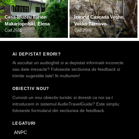
Casa-Muzeu Ilarion
Izvorul Cascada Veche,
Makariopolski, Elena
Veliko Tărnovo
Cod 2551
Cod 2509
AI DEPISTAT ERORI?
Ai ascultat un audioghid si ai depistat informatii incorecte
sau date inexacte? Foloseste sectiunea de feedback si
trimite sugestiile tale! Iti multumim!
OBIECTIV NOU?
Cunosti un nou obiectiv turistic si doresti ca noi sa-l
introducem in sistemul AudioTravelGuide? Este simplu:
foloseste formularul din sectiunea de feedback.
LEGATURI
ANPC