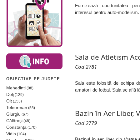
Furnizează oportunitatea pen
interesul pentru auto-modelism.
Sala de Atletism Ac
Cod 2781
OBIECTIVE PE JUDETE
Sala este folosită de echipa de
Mehedinți
(98)
amatorii de fotbal. Sala se află 
Dolj
(129)
Olt
(153)
Teleorman
(55)
Bazin în Aer Liber, 
Giurgiu
(67)
Călărași
(48)
Cod 2779
Constanța
(170)
Vidin
(104)
Bazinul în aer liber din Vratsa