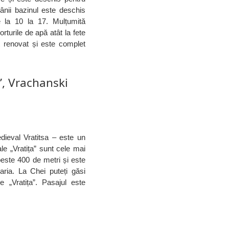
mânii bazinul este deschis
 la 10 la 17. Mulțumită
rturile de apă atât la fete
nt renovat și este complet
”, Vrachanski
dieval Vratitsa – este un
le „Vratița” sunt cele mai
este 400 de metri și este
aria. La Chei puteți găsi
e „Vratița”. Pasajul este