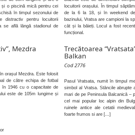
 și o piscină mică pentru cei
locuitorii orașului. În timpul săptă
eschisă în timpul sezonului de
de la 6 la 18, și în weekend de
 distractiv pentru locuitorii
bazinului, Vratsa are campioni la spo
na se află lângă stadionul de
cât și la băieți. Locul a fost rece
funcțional.
iv”, Mezdra
Trecătoarea “Vratsata
Balkan
Cod 2776
în orașul Mezdra. Este folosit
bal de către echipa de fotbal
Pasul Vratsata, numit în timpul me
it în 1946 cu o capacitate de
simbol al Vratsa. Stâncile abrupte a
ului este de 105m lungime și
mari de pe Peninsula Balcanică – p
cel mai popular loc alpin din Bulg
ruinele antice ale cetatii medieval
foarte frumos si are […]
or