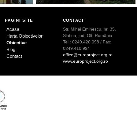
PAGINI SITE
CONTACT
Acasa
Str. Mihai Eminescu, nr. 35,
Slatina, jud. Olt, România
Harta Obiectivelor
Tel.: 0249.420.098 / Fax:
Obiective
0249.410.994
Blog
office@europroject.org.ro
Contact
www.europroject.org.ro