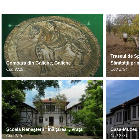
Traseul de Sp
Comoara din Galiche, Galiche
Sănătății pri
Cod 2719
Cod 2794
Școala Renașterii “Înălțarea”, Vrața
Casa-Muzeu D
Cod 2710
Cod 2731