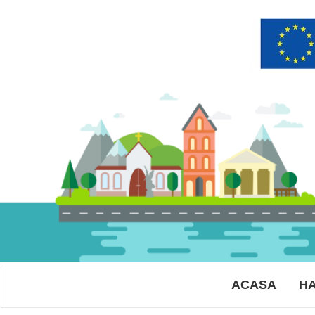
ACASA
HA