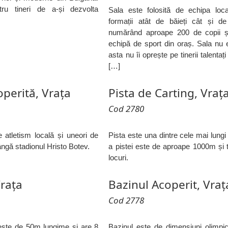
tru tineri de a-și dezvolta
Sala este folosită de echipa loc
formații atât de băieți cât și de
numărând aproape 200 de copii ș
echipă de sport din oraș. Sala nu e
asta nu îi oprește pe tinerii talenta
[…]
operită, Vrața
Pista de Carting, Vraț
Cod 2780
 atletism locală și uneori de
Pista este una dintre cele mai lungi
lângă stadionul Hristo Botev.
a pistei este de aproape 1000m și 
locuri.
Vrața
Bazinul Acoperit, Vraț
Cod 2778
 este de 50m lungime și are 8
Bazinul este de dimensiuni olimpi