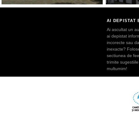
AI DEPISTAT 
Ai ascultat un au
ai depistat inform
incorecte sau da
inexacte? Folos
sectiunea de fe
trimite sugestiile 
multumim!