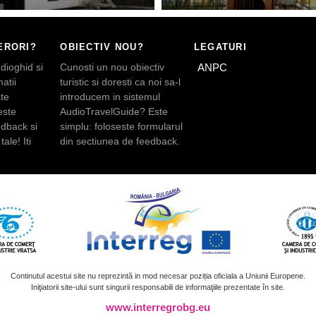
ERORI?
OBIECTIV NOU?
LEGATURI
dioghid si
Cunosti un nou obiectiv
ANPC
atii
turistic si doresti ca noi sa-l
te
introducem in sistemul
este
AudioTravelGuide? Este
edback si
simplu: foloseste formularul
tale! Iti
din sectiunea de feedback.
Continutul acestui site nu reprezintă in mod necesar poziția oficiala a Uniunii Europene.
Iniţiatorii site-ului sunt singurii responsabili de informaţiile prezentate în site.
www.interregrobg.eu