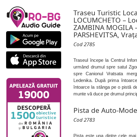
Traseu Turistic Loc
LOCUMCHETO – Loc
ZAMBINA MOGILA –
PARSHEVITSA, Vraț
Cod 2785
Traseul începe la Centrul Infor
urmând drumul spre satul Zgori
spre Canionul Vratsata mer
Ledenika. După prima întoarc
întoarce la stânga pe o pistă d
munte vă duce pe drumul princip
Pista de Auto-Mode
Cod 2783
Pista este una dintre cele mai