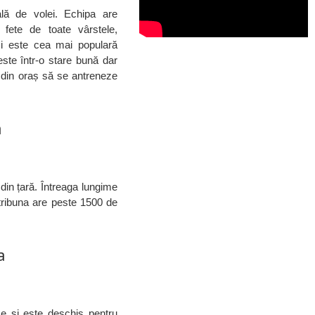
ală de volei. Echipa are
 fete de toate vârstele,
i este cea mai populară
ste într-o stare bună dar
ți din oraș să se antreneze
a
 din țară. Întreaga lungime
tribuna are peste 1500 de
a
ce și este deschis pentru