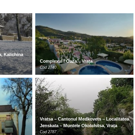
, Kalichina
Complexul “Oaza”, Vrața
Cod 2740
Vratsa – Cantonul Medkovets – Localitatea
Jenskata – Muntele Okolchitsa, Vrața
Cod 2787