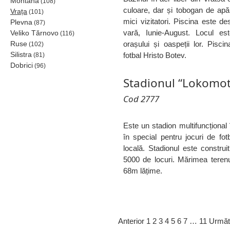
Montana
(108)
culoare, dar și tobogan de apă
Vrața
(101)
mici vizitatori. Piscina este d
Plevna
(87)
vară, Iunie-August. Locul este
Veliko Tărnovo
(116)
Ruse
orașului și oaspeții lor. Pisci
(102)
Silistra
fotbal Hristo Botev.
(81)
Dobrici
(96)
Stadionul “Lokomot
Cod 2777
Este un stadion multifuncțional 
în special pentru jocuri de fot
locală. Stadionul este constru
5000 de locuri. Mărimea teren
68m lățime.
Anterior
1
2
3
4
5
6
7
…
11
Următ