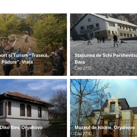
ort și Turism “Traseul
Stațiunea de Schi Parshevitsa
n Pădure”, Vrața
Bara
Cod 2775
iko Iliev, Oryahovo
Muzeul de Istorie, Oryahovo
Cod 2730