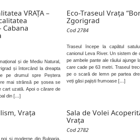
alitatea VRAȚA –
Eco-Traseul Vrața “Bo
alitatea
Zgorigrad
 Cabana
Cod 2784
a
Traseul începe la capătul satul
canionul Leva River. Un sistem de c
pe ambele pante ale râului ajunge
mațional și de Mediu Natural,
care cade pe 63 metri. Traseul tre
grad și întorcând la dreapta
pe o scară de lemn pe partea dre
ge pe drumul spre Peștera
veți găsi pajiști frumoase […]
ere mai strânsă pe șosea se
e cart uzată. Apoi o cărare de
al din […]
lism, Vrața
Sala de Volei Acoperit
Vrața
Cod 2782
 noi și moderne din Bulgaria.