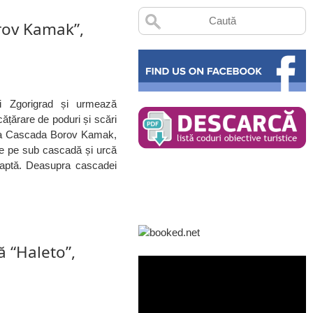
rov Kamak”,
ui Zgorigrad și urmează
ățărare de poduri și scări
 la Cascada Borov Kamak,
ce pe sub cascadă și urcă
aptă. Deasupra cascadei
ă “Haleto”,