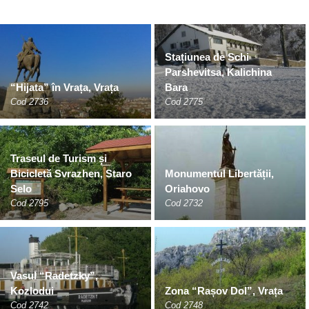
Stațiunea de Schi
Parshevitsa, Kalichina
“Hijata” în Vrața, Vrața
Bara
Cod 2736
Cod 2775
Traseul de Turism și
Bicicletă Svrazhen, Staro
Monumentul Libertății,
Selo
Oriahovo
Cod 2795
Cod 2732
Vasul “Radetzky”,
Kozlodui
Zona “Rașov Dol”, Vrața
Cod 2742
Cod 2748