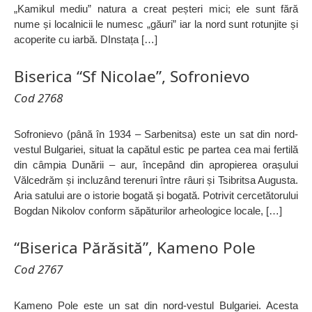
„Kamikul mediu” natura a creat peșteri mici; ele sunt fără
nume și localnicii le numesc „găuri” iar la nord sunt rotunjite și
acoperite cu iarbă. DInstața […]
Biserica “Sf Nicolae”, Sofronievo
Cod 2768
Sofronievo (până în 1934 – Sarbenitsa) este un sat din nord-
vestul Bulgariei, situat la capătul estic pe partea cea mai fertilă
din câmpia Dunării – aur, începând din apropierea orașului
Vălcedrăm și incluzând terenuri între râuri și Tsibritsa Augusta.
Aria satului are o istorie bogată și bogată. Potrivit cercetătorului
Bogdan Nikolov conform săpăturilor arheologice locale, […]
“Biserica Părăsită”, Kameno Pole
Cod 2767
Kameno Pole este un sat din nord-vestul Bulgariei. Acesta