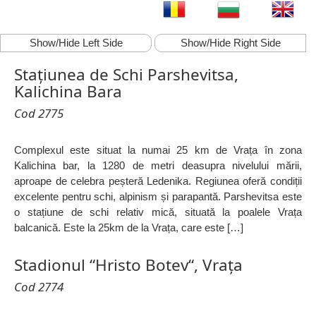
Show/Hide Left Side
Show/Hide Right Side
Stațiunea de Schi Parshevitsa,
Kalichina Bara
Cod 2775
Complexul este situat la numai 25 km de Vrața în zona
Kalichina bar, la 1280 de metri deasupra nivelului mării,
aproape de celebra peșteră Ledenika. Regiunea oferă condiții
excelente pentru schi, alpinism și parapantă. Parshevitsa este
o stațiune de schi relativ mică, situată la poalele Vrața
balcanică. Este la 25km de la Vrața, care este […]
Stadionul “Hristo Botev“, Vrața
Cod 2774