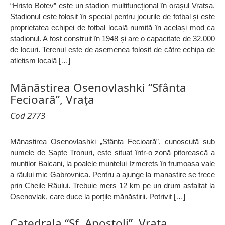
“Hristo Botev” este un stadion multifuncțional în orașul Vratsa.
Stadionul este folosit în special pentru jocurile de fotbal și este
proprietatea echipei de fotbal locală numită în același mod ca
stadionul. A fost construit în 1948 și are o capacitate de 32.000
de locuri. Terenul este de asemenea folosit de către echipa de
atletism locală […]
Mănăstirea Osenovlashki “Sfânta
Fecioară”, Vrața
Cod 2773
Mănastirea Osenovlashki „Sfânta Fecioară”, cunoscută sub
numele de Șapte Tronuri, este situat într-o zonă pitorească a
munților Balcani, la poalele muntelui Izmerets în frumoasa vale
a râului mic Gabrovnica. Pentru a ajunge la manastire se trece
prin Cheile Râului. Trebuie mers 12 km pe un drum asfaltat la
Osenovlak, care duce la porțile mănăstirii. Potrivit […]
Catedrala “Sf. Apostoli”, Vrața