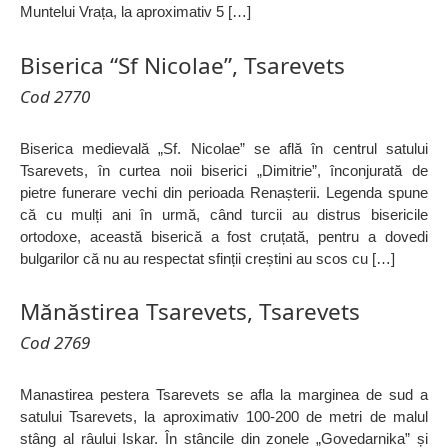
Muntelui Vrața, la aproximativ 5 […]
Biserica “Sf Nicolae”, Tsarevets
Cod 2770
Biserica medievală „Sf. Nicolae” se află în centrul satului
Tsarevets, în curtea noii biserici „Dimitrie”, înconjurată de
pietre funerare vechi din perioada Renașterii. Legenda spune
că cu mulți ani în urmă, când turcii au distrus bisericile
ortodoxe, această biserică a fost cruțată, pentru a dovedi
bulgarilor că nu au respectat sfinții creștini au scos cu […]
Mănăstirea Tsarevets, Tsarevets
Cod 2769
Manastirea pestera Tsarevets se afla la marginea de sud a
satului Tsarevets, la aproximativ 100-200 de metri de malul
stâng al râului Iskar. În stâncile din zonele „Govedarnika” și