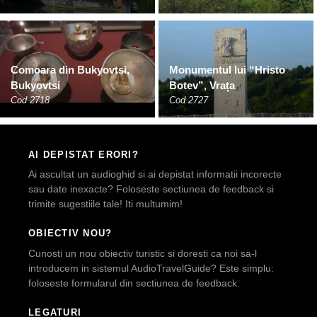
Comoara din Bukyovtsi,
Monumentul lui “Hristo
Bukyovtsi
Botev”, Vrața
Cod 2718
Cod 2727
AI DEPISTAT ERORI?
Ai ascultat un audioghid si ai depistat informatii incorecte
sau date inexacte? Foloseste sectiunea de feedback si
trimite sugestiile tale! Iti multumim!
OBIECTIV NOU?
Cunosti un nou obiectiv turistic si doresti ca noi sa-l
introducem in sistemul AudioTravelGuide? Este simplu:
foloseste formularul din sectiunea de feedback.
LEGATURI