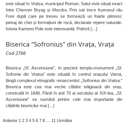
este situat în Vratsa, municipiul Roman. Satul este situat exact
între Cherven Bryag și Mezdra. Prin sat trece frumosul râu
Fore după care pe treseu se formează un foarte pitoresc
peisaj de chei și formațiuni de rocă, declarate repere naturale.
Istoria Kameno Pole este interesantă. Potrivit […]
Biserica “Sofronius” din Vrața, Vrața
Cod 2766
Biserica „Sf. Ascensiune”, în prezent templu-monument „Sf.
Sofronie din Vratsa” este situată în centrul orașului Varna,
lângă complexul etnografic renascentist „Sofronius din Vratsa.”
Biserica este cea mai veche clădire religioasă din oraș,
construită în 1848. Până în anii 70 ai secolului al XIX-lea, „Sf.
Ascensiune” se numără printre cele mai importante din
clădirile bisericilor mai […]
Anterior
1
2
3
4
5
6
7
8
…
11
Următor