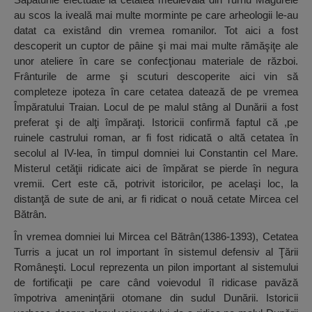
au scos la iveală mai multe morminte pe care arheologii le-au
datat ca existând din vremea romanilor. Tot aici a fost
descoperit un cuptor de pâine şi mai mai multe rămăşiţe ale
unor ateliere în care se confecţionau materiale de război.
Frânturile de arme şi scuturi descoperite aici vin să
completeze ipoteza în care cetatea datează de pe vremea
Împăratului Traian. Locul de pe malul stâng al Dunării a fost
preferat şi de alţi împăraţi. Istoricii confirmă faptul că ,pe
ruinele castrului roman, ar fi fost ridicată o altă cetatea în
secolul al IV-lea, în timpul domniei lui Constantin cel Mare.
Misterul cetăţii ridicate aici de împărat se pierde în negura
vremii. Cert este că, potrivit istoricilor, pe acelaşi loc, la
distanţă de sute de ani, ar fi ridicat o nouă cetate Mircea cel
Bătrân.
În vremea domniei lui Mircea cel Bătrân(1386-1393), Cetatea
Turris a jucat un rol important în sistemul defensiv al Ţării
Româneşti. Locul reprezenta un pilon important al sistemului
de fortificaţii pe care când voievodul îl ridicase pavăză
împotriva ameninţării otomane din sudul Dunării. Istoricii