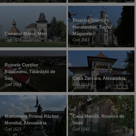
Biserica Sfântul
Haralambie, Turnu
Conacul Manu, Meri
Măgurele
Cod 1538
Cod 1563
Ruinele Curților
Bălăceanu, Tătărăștii de
Sus
Casa Zarzara, Alexandria
Cod 1554
Cod 1513
Monument Primul Război
Casa Mamut, Roșiorii de
Mondial, Alexandria
Vede
Cod 1523
Cod 1543