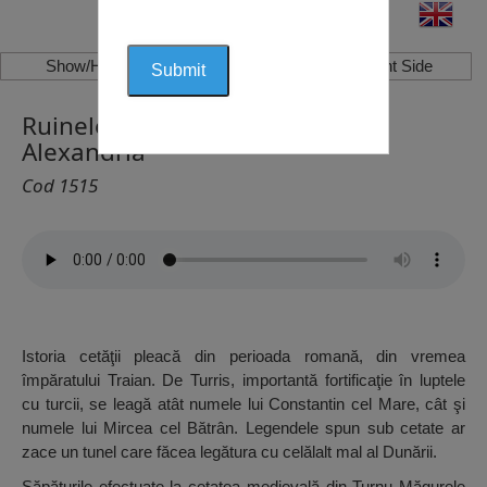
Show/Hide Left Side
Show/Hide Right Side
Ruinele Cetății Romane Turris,
Alexandria
Cod 1515
Istoria cetăţii pleacă din perioada romană, din vremea
împăratului Traian. De Turris, importantă fortificaţie în luptele
cu turcii, se leagă atât numele lui Constantin cel Mare, cât şi
numele lui Mircea cel Bătrân. Legendele spun sub cetate ar
zace un tunel care făcea legătura cu celălalt mal al Dunării.
Săpăturile efectuate la cetatea medievală din Turnu Măgurele