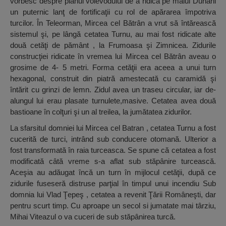
vorbesc despre planul voievodului de a ridica pe malul Dunării
un puternic lanţ de fortificaţii cu rol de apărarea împotriva
turcilor. În Teleorman, Mircea cel Bătrân a vrut să întărească
sistemul şi, pe lângă cetatea Turnu, au mai fost ridicate alte
două cetăţi de pământ , la Frumoasa şi Zimnicea. Zidurile
construcţiei ridicate în vremea lui Mircea cel Bătrân aveau o
grosime de 4- 5 metri. Forma cetăţii era aceea a unui turn
hexagonal, construit din piatră amestecată cu caramidă şi
întărit cu grinzi de lemn. Zidul avea un traseu circular, iar de-
alungul lui erau plasate turnulete,masive. Cetatea avea două
bastioane în colţuri şi un al treilea, la jumătatea zidurilor.
La sfarsitul domniei lui Mircea cel Batran , cetatea Turnu a fost
cucerită de turci, intrând sub conducere otomană. Ulterior a
fost transformată în raia turceasca. Se spune că cetatea a fost
modificată câtă vreme s-a aflat sub stăpânire turcească.
Aceşia au adăugat încă un turn în mijlocul cetăţii, după ce
zidurile fuseseră distruse parţial în timpul unui incendiu Sub
domnia lui Vlad Ţepeş , cetatea a revenit Ţării Româneşti, dar
pentru scurt timp. Cu aproape un secol si jumatate mai târziu,
Mihai Viteazul o va cuceri de sub stăpânirea turcă.