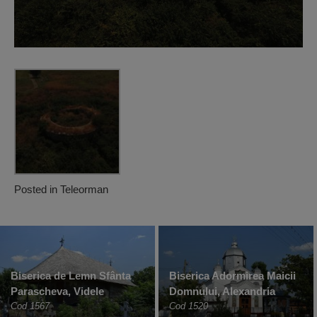
Posted in
Teleorman
Biserica de Lemn Sfânta
Biserica Adormirea Maicii
Parascheva, Videle
Domnului, Alexandria
Cod 1567
Cod 1520