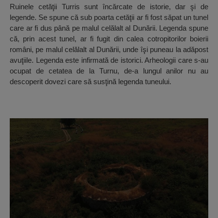
Ruinele cetăţii Turris sunt încărcate de istorie, dar şi de
legende. Se spune că sub poarta cetăţii ar fi fost săpat un tunel
care ar fi dus până pe malul celălalt al Dunării. Legenda spune
că, prin acest tunel, ar fi fugit din calea cotropitorilor boierii
români, pe malul celălalt al Dunării, unde îşi puneau la adăpost
avuţiile. Legenda este infirmată de istorici. Arheologii care s-au
ocupat de cetatea de la Turnu, de-a lungul anilor nu au
descoperit dovezi care să susţină legenda tuneului.