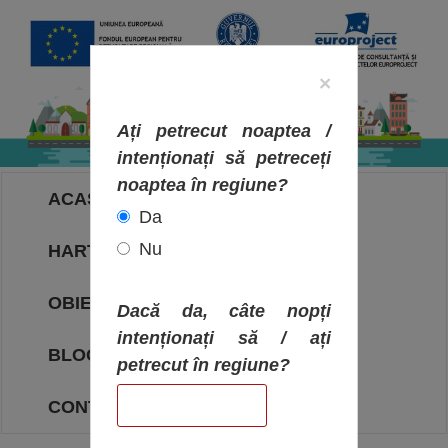
×
Ați petrecut noaptea /
intenționați să petreceți
noaptea în regiune?
ACASA
Da
Nu
HARTA OBIECTIVELOR
OBIECTIVE
Dacă da, câte nopți
intenționați să / ați
BLOG
petrecut în regiune?
CONTACT