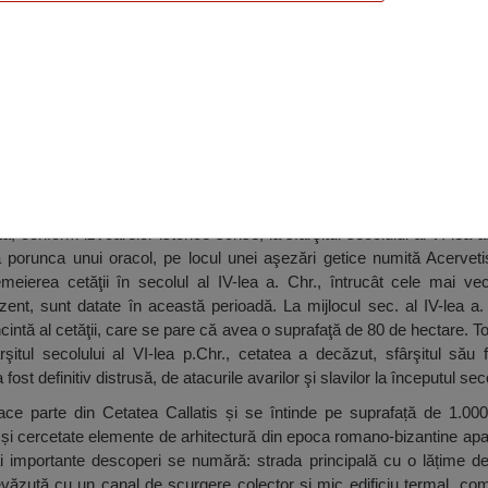
ngalia, Mangalia
, conform izvoarelor istorice scrise, la sfârşitul secolului al VI-lea a.
a porunca unui oracol, pe locul unei aşezări getice numită Acerveti
meierea cetăţii în secolul al IV-lea a. Chr., întrucât cele mai vec
ent, sunt datate în această perioadă. La mijlocul sec. al IV-lea a.
incintă al cetăţii, care se pare că avea o suprafaţă de 80 de hectare. To
ârşitul secolului al VI-lea p.Chr., cetatea a decăzut, sfârşitul său f
ost definitiv distrusă, de atacurile avarilor şi slavilor la începutul seco
face parte din Cetatea Callatis și se întinde pe suprafață de 1.00
și cercetate elemente de arhitectură din epoca romano-bizantine aparț
mai importante descoperi se numără: strada principală cu o lățime d
revăzută cu un canal de scurgere colector și mic edificiu termal, c