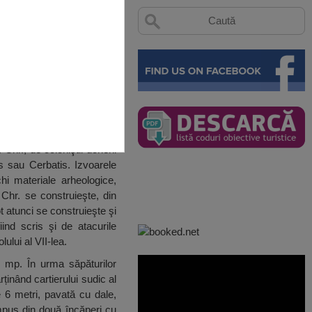
 Chr., de coloniştii dorieni
s sau Cerbatis. Izvoarele
hi materiale arheologice,
 Chr. se construieşte, din
t atunci se construieşte şi
iind scris şi de atacurile
lului al VII-lea.
0 mp. În urma săpăturilor
inând cartierului sudic al
e 6 metri, pavată cu dale,
ompus din două încăperi cu