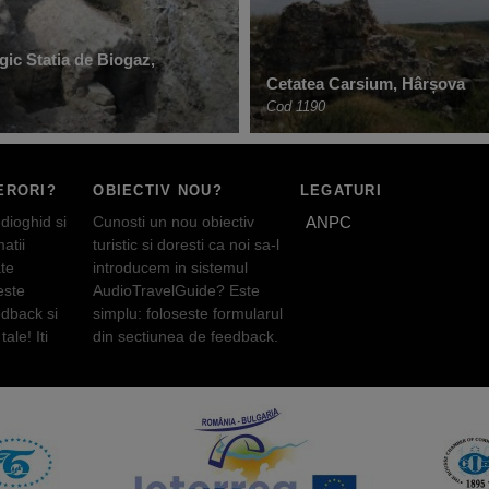
gic Statia de Biogaz,
Cetatea Carsium, Hârșova
Cod 1190
ERORI?
OBIECTIV NOU?
LEGATURI
dioghid si
Cunosti un nou obiectiv
ANPC
atii
turistic si doresti ca noi sa-l
te
introducem in sistemul
este
AudioTravelGuide? Este
edback si
simplu: foloseste formularul
tale! Iti
din sectiunea de feedback.