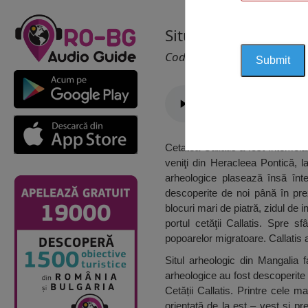
Situl Arheologic Ma
Cod 1201
Cetatea Callatis a fost întemeiată
veniţi din Heracleea Pontică, l
arheologice plasează însă înte
descoperite de noi până în prez
blocuri mari de piatră, zidul de 
portul cetăţii Callatis. Spre sf
popoarelor migratoare. Callatis a f
Situl arheologic din Mangalia 
arheologice au fost descoperite 
Cetății Callatis. Printre cele 
orientată de la est – vest și p