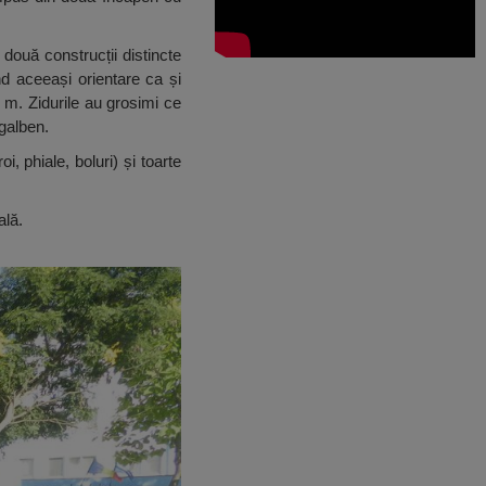
 două construcții distincte
nd aceeași orientare ca și
1 m. Zidurile au grosimi ce
galben.
 phiale, boluri) și toarte
ală.