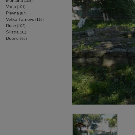
Montana
(108)
Vrața
(101)
Plevna
(87)
Veliko Tărnovo
(116)
Ruse
(102)
Silistra
(81)
Dobrici
(96)