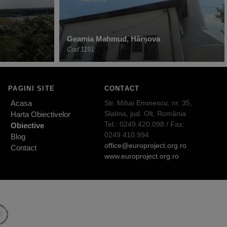
Geamia Mahmud, Hârșova
Cod 1191
PAGINI SITE
CONTACT
Acasa
Str. Mihai Eminescu, nr. 35,
Slatina, jud. Olt, România
Harta Obiectivelor
Tel.: 0249.420.098 / Fax:
Obiective
0249.410.994
Blog
office@europroject.org.ro
Contact
www.europroject.org.ro