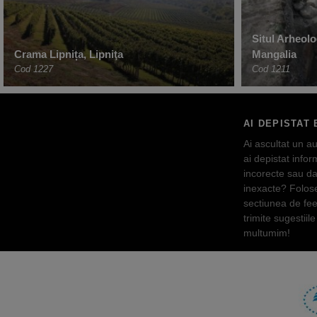
Situl Arheolo
Crama Lipnița, Lipniţa
Mangalia
Cod 1227
Cod 1211
AI DEPISTAT 
Ai ascultat un au
ai depistat inform
incorecte sau da
inexacte? Folos
sectiunea de fe
trimite sugestiile 
multumim!