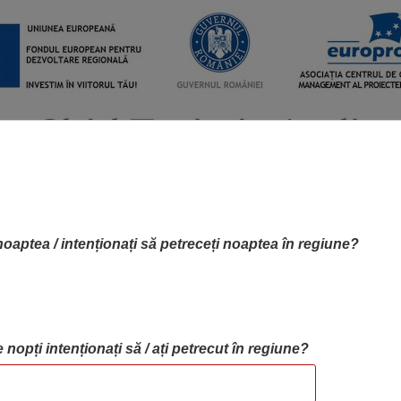
noaptea / intenționați să petreceți noaptea în regiune?
 nopți intenționați să / ați petrecut în regiune?
RTA OBIECTIVELOR
OBIECTIVE
BLOG