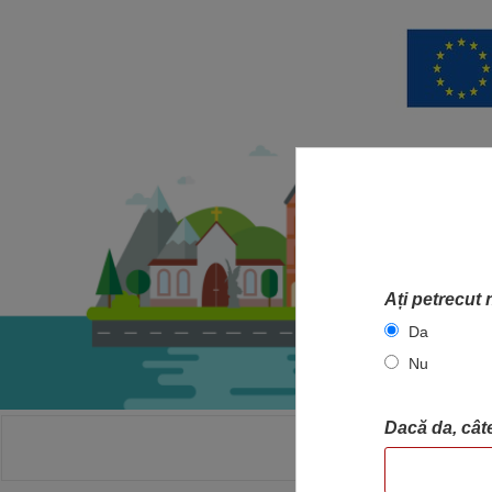
Ați petrecut 
Da
Nu
Dacă da, câte
ACASA
HA