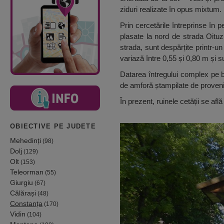
ziduri realizate în opus mixtum.
Prin cercetările întreprinse în 
plasate la nord de strada Oituz
strada, sunt despărțite printr-u
variază între 0,55 și 0,80 m și 
Datarea întregului complex pe ba
de amforă ștampilate de provenie
În prezent, ruinele cetății se află
OBIECTIVE PE JUDETE
Mehedinți
(98)
Dolj
(129)
Olt
(153)
Teleorman
(55)
Giurgiu
(67)
Călărași
(48)
Constanța
(170)
Vidin
(104)