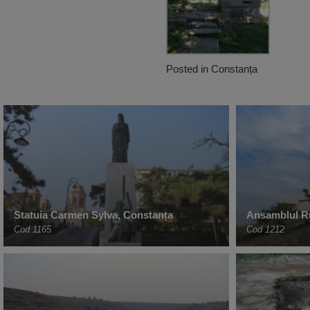
Posted in
Constanța
Statuia Carmen Sylva, Constanța
Ansamblul Ru
Cod 1165
Cod 1212