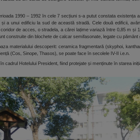
perioada 1990 – 1992 în cele 7 secțiuni s-a putut constata existența a
 și a unui edificiu la sud de această stradă. Cele două edificii, avâ
n coridor de acces, o stradela, a cărei lațime variază între 0,85 m și 
sunt construite din blochete de calcar semifasonate, legate cu pământ 
za materialului descoperit: ceramica fragmentară (skyphoi, kantharoi,
nță (Cos, Sinope, Thasos), se poate face în secolele IV-II i.e.n.
 în cadrul Hotelului President, fiind protejate și menținute în starea iniți