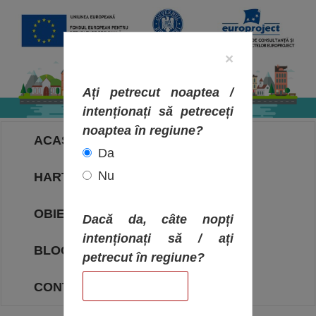
×
Ați petrecut noaptea /
intenționați să petreceți
noaptea în regiune?
ACASA
Da
Nu
HARTA OBIECTIVELOR
OBIECTIVE
Dacă da, câte nopți
intenționați să / ați
BLOG
petrecut în regiune?
CONTACT