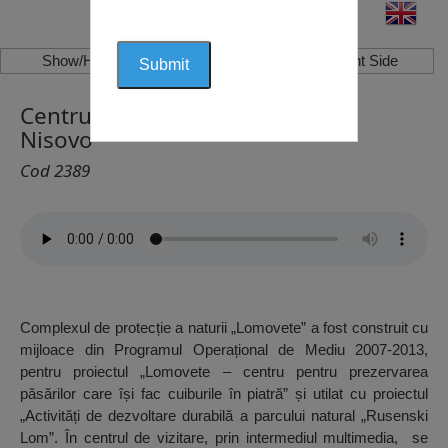
Show/Hide Left Side
Show/Hide Right Side
Centrul de Vizitatori Lomovete,
Nisovo
Cod 2389
Complexul de protecție a naturii „Lomovete” a fost construit cu
mijloace din Programul Operațional de Mediu 2007-2013,
pentru proiectul „Lomovete – centru pentru prezervarea
păsărilor care își fac cuiburile în piatră” și utilat cu proiectul
„Activități de dezvoltare durabilă a parcului natural „Rusenski
Lom”. În centrul de vizitare, prin intermediul multimedia, se