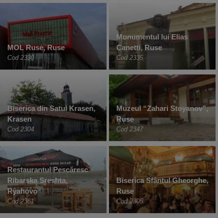
Monumentul lui Elias
MOL Ruse, Ruse
Canetti, Ruse
Cod 2330
Cod 2335
Biserica din Satul Krasen,
Muzeul “Zahari Stoyanov”,
Krasen
Ruse
Cod 2304
Cod 2347
Restaurantul Pescăresc
Ribarska Sreshta,
Biserica Sfântul Gheorghe,
Ryahovo
Ruse
Cod 2361
Cod 2305