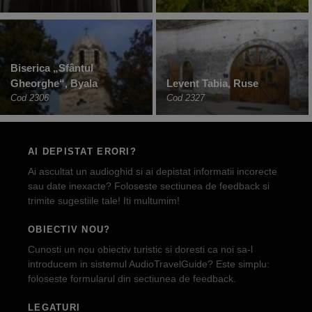
Biserica „Sfântul
Gheorghe“, Byala
Levent Tabia, Ruse
Cod 2306
Cod 2327
AI DEPISTAT ERORI?
Ai ascultat un audioghid si ai depistat informatii incorecte
sau date inexacte? Foloseste sectiunea de feedback si
trimite sugestiile tale! Iti multumim!
OBIECTIV NOU?
Cunosti un nou obiectiv turistic si doresti ca noi sa-l
introducem in sistemul AudioTravelGuide? Este simplu:
foloseste formularul din sectiunea de feedback.
LEGATURI