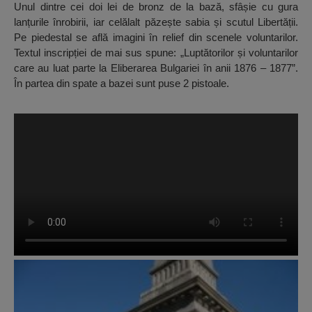
Unul dintre cei doi lei de bronz de la bază, sfâșie cu gura
lanțurile înrobirii, iar celălalt păzește sabia și scutul Libertății.
Pe piedestal se află imagini în relief din scenele voluntarilor.
Textul inscripției de mai sus spune: „Luptătorilor și voluntarilor
care au luat parte la Eliberarea Bulgariei în anii 1876 – 1877”.
În partea din spate a bazei sunt puse 2 pistoale.