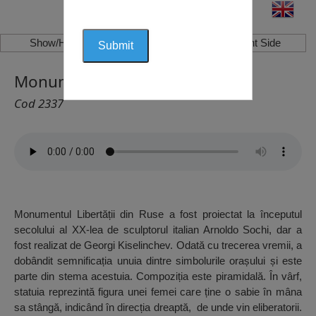
Show/Hide Left Side
Show/Hide Right Side
Monumentul Libertății, Ruse
Cod 2337
Monumentul Libertății din Ruse a fost proiectat la începutul
secolului al XX-lea de sculptorul italian Arnoldo Sochi, dar a
fost realizat de Georgi Kiselinchev. Odată cu trecerea vremii, a
dobândit semnificația unuia dintre simbolurile orașului și este
parte din stema acestuia. Compoziția este piramidală. În vârf,
statuia reprezintă figura unei femei care ține o sabie în mâna
sa stângă, indicând în direcția dreaptă, de unde vin eliberatorii.