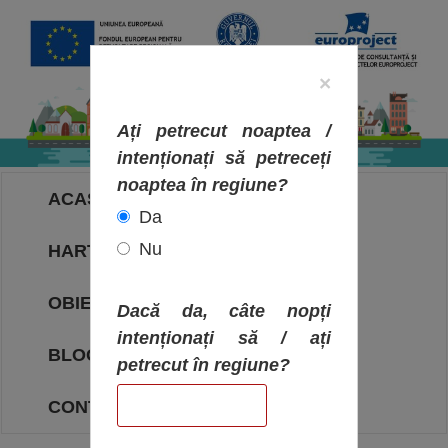
×
Ați petrecut noaptea /
intenționați să petreceți
noaptea în regiune?
ACASA
Da
Nu
HARTA OBIECTIVELOR
OBIECTIVE
Dacă da, câte nopți
intenționați să / ați
BLOG
petrecut în regiune?
CONTACT