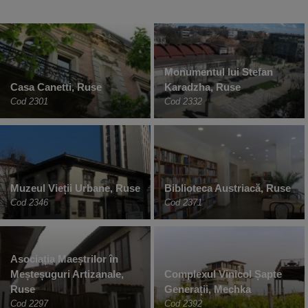
Monumentul lui Stefan
Casa Canetti, Ruse
Karadzha, Ruse
Cod 2301
Cod 2332
Muzeul Vieții Urbane, Ruse
Biblioteca Austriacă, Ruse
Cod 2346
Cod 2371
Asociația Maeștrilor în
Meșteșuguri Artizanale,
Complexul Vinicol Șapte
Ruse
Generații, Mechka
Cod 2297
Cod 2392