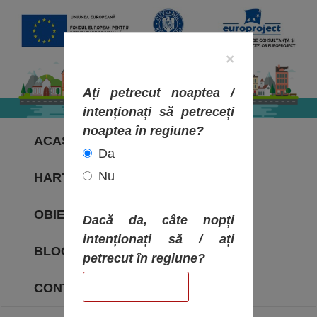
×
Ați petrecut noaptea /
intenționați să petreceți
noaptea în regiune?
ACASA
Da
Nu
HARTA OBIECTIVELOR
OBIECTIVE
Dacă da, câte nopți
intenționați să / ați
BLOG
petrecut în regiune?
CONTACT