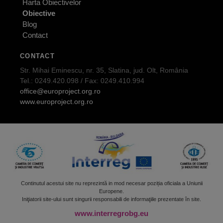
Harta Obiectivelor
Obiective
Blog
Contact
CONTACT
Str. Mihai Eminescu, nr. 35, Slatina, jud. Olt, România
Tel.: 0249.420.098 / Fax: 0249.410.994
office@europroject.org.ro
www.europroject.org.ro
Continutul acestui site nu reprezintă in mod necesar poziția oficiala a Uniunii
Europene.
Iniţiatorii site-ului sunt singurii responsabili de informaţiile prezentate în site.
www.interregrobg.eu