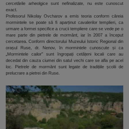
cercetările arheolgice sunt nefinalizate, nu este cunoscut
exact.
Profesorul Nikolay Ovcharov a emis teoria conform căreia
mormintele se poate să fi aparținut cavalerilor templieri, ca
urmare a formei specifice a crucii templiere care se vede pe o
mare parte din pietrele de mormânt, iar în 2007 a început
cercetarea. Conform directorului Muzeului Istoric Regional din
orașul Ruse, dr. Nenov, în mormintele cunoscute și ca
„Mormintele cailor” sunt îngropați cetățeni locali care au
decedat din cauza ciumei din satul vechi care se afla pe acel
loc. Pietrele de mormânt sunt legate de tradițiile școlii de
prelucrare a pietrei din Ruse.