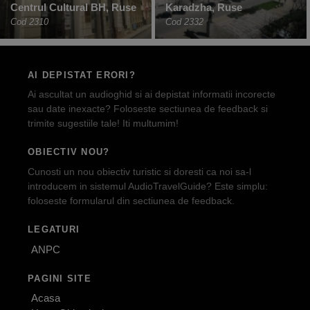
Centrul Cultural BH, Ruse
Karadzha, Ruse
Cod 2310
Cod 2332
AI DEPISTAT ERORI?
Ai ascultat un audioghid si ai depistat informatii incorecte
sau date inexacte? Foloseste sectiunea de feedback si
trimite sugestiile tale! Iti multumim!
OBIECTIV NOU?
Cunosti un nou obiectiv turistic si doresti ca noi sa-l
introducem in sistemul AudioTravelGuide? Este simplu:
foloseste formularul din sectiunea de feedback.
LEGATURI
ANPC
PAGINI SITE
Acasa