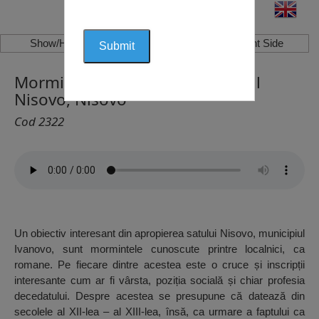
Show/Hide Left Side
Show/Hide Right Side
Mormintele cailor de lângă satul
Nisovo, Nisovo
Cod 2322
Un obiectiv interesant din apropierea satului Nisovo, municipiul
Ivanovo, sunt mormintele cunoscute printre localnici, ca
romane. Pe fiecare dintre acestea este o cruce și inscripții
interesante cum ar fi vârsta, poziția socială și chiar profesia
decedatului. Despre acestea se presupune că datează din
secolele al XII-lea – al XIII-lea, însă, ca urmare a faptului ca