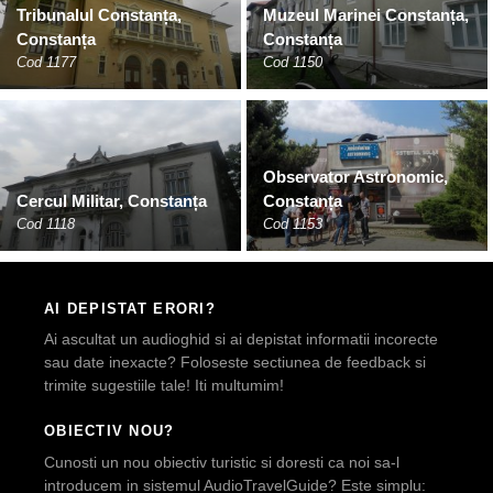
Tribunalul Constanța,
Muzeul Marinei Constanța,
Constanța
Constanța
Cod 1177
Cod 1150
Observator Astronomic,
Cercul Militar, Constanța
Constanța
Cod 1118
Cod 1153
AI DEPISTAT ERORI?
Ai ascultat un audioghid si ai depistat informatii incorecte
sau date inexacte? Foloseste sectiunea de feedback si
trimite sugestiile tale! Iti multumim!
OBIECTIV NOU?
Cunosti un nou obiectiv turistic si doresti ca noi sa-l
introducem in sistemul AudioTravelGuide? Este simplu: