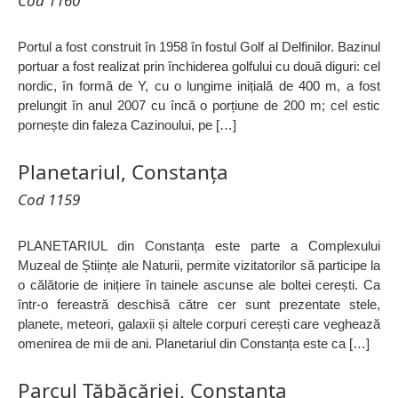
Cod 1160
Portul a fost construit în 1958 în fostul Golf al Delfinilor. Bazinul
portuar a fost realizat prin închiderea golfului cu două diguri: cel
nordic, în formă de Y, cu o lungime inițială de 400 m, a fost
prelungit în anul 2007 cu încă o porțiune de 200 m; cel estic
pornește din faleza Cazinoului, pe […]
Planetariul, Constanța
Cod 1159
PLANETARIUL din Constanța este parte a Complexului
Muzeal de Științe ale Naturii, permite vizitatorilor să participe la
o călătorie de inițiere în tainele ascunse ale boltei cerești. Ca
într-o fereastră deschisă către cer sunt prezentate stele,
planete, meteori, galaxii și altele corpuri cerești care veghează
omenirea de mii de ani. Planetariul din Constanța este ca […]
Parcul Tăbăcăriei, Constanța