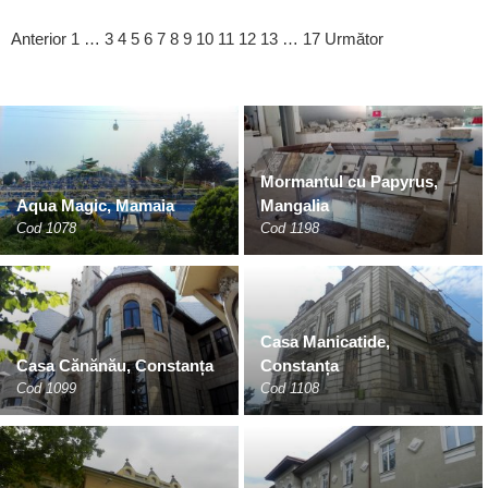
Anterior
1
…
3
4
5
6
7
8
9
10
11
12
13
…
17
Următor
Mormantul cu Papyrus,
Aqua Magic, Mamaia
Mangalia
Cod 1078
Cod 1198
Casa Manicatide,
Casa Cănănău, Constanța
Constanța
Cod 1099
Cod 1108