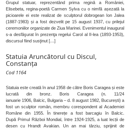
Grupul statuar, reprezentând prima regină a României,
Elisebeta, regina-poetă Carmen Sylva cu o nimfă așezată la
picioarele ei este realizat de sculptorul dobrogean Ion Jalea
(1887-1983) și a fost dezvelit pe 15 august 1937, cu prilejul
ceremoniilor organizate de Ziua Marinei. Evenimentul inaugural
s-a desfăşurat în prezenţa regelui Carol al II-lea (1893-1953),
discursul fiind susţinut […]
Statuia Aruncătorul cu Discul,
Constanța
Cod 1164
Statuia este creată în anul 1958 de către Boris Caragea și este
lucrată din bronz. Boris Caragea (n. 11/24
ianuarie 1906, Balcic, Bulgaria – d. 8 august 1982, București) a
fost un sculptor român, membru corespondent al Academiei
Române din 1955. În tinerețe a fost barcagiu în Balcic.
După Primul Război Mondial, între 1924-1925, a luat lecții de
desen cu Hrandt Avakian. Un an mai târziu, sprijinit de