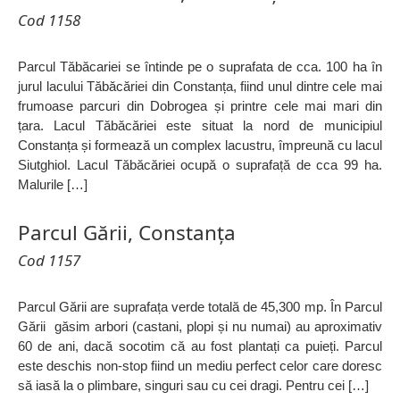
Cod 1158
Parcul Tăbăcariei se întinde pe o suprafata de cca. 100 ha în
jurul lacului Tăbăcăriei din Constanța, fiind unul dintre cele mai
frumoase parcuri din Dobrogea și printre cele mai mari din
țara. Lacul Tăbăcăriei este situat la nord de municipiul
Constanța și formează un complex lacustru, împreună cu lacul
Siutghiol. Lacul Tăbăcăriei ocupă o suprafață de cca 99 ha.
Malurile […]
Parcul Gării, Constanța
Cod 1157
Parcul Gării are suprafața verde totală de 45,300 mp. În Parcul
Gării găsim arbori (castani, plopi și nu numai) au aproximativ
60 de ani, dacă socotim că au fost plantați ca puieți. Parcul
este deschis non-stop fiind un mediu perfect celor care doresc
să iasă la o plimbare, singuri sau cu cei dragi. Pentru cei […]