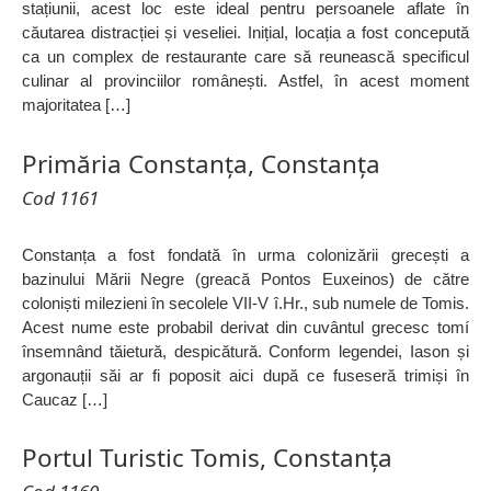
stațiunii, acest loc este ideal pentru persoanele aflate în
căutarea distracției și veseliei. Inițial, locația a fost concepută
ca un complex de restaurante care să reunească specificul
culinar al provinciilor românești. Astfel, în acest moment
majoritatea […]
Primăria Constanța, Constanța
Cod 1161
Constanța a fost fondată în urma colonizării grecești a
bazinului Mării Negre (greacă Pontos Euxeinos) de către
coloniști milezieni în secolele VII-V î.Hr., sub numele de Tomis.
Acest nume este probabil derivat din cuvântul grecesc tomí
însemnând tăietură, despicătură. Conform legendei, Iason și
argonauții săi ar fi poposit aici după ce fuseseră trimiși în
Caucaz […]
Portul Turistic Tomis, Constanța