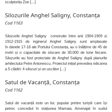
sculptorița Zoe […]
Silozurile Anghel Saligny, Constanța
Cod 1163
Silozurile Anghel Saligny construite între anii 1904-1909 și
1912-1915 de inginerul Anghel Saligny sunt amplasate
în danele 17-18 ale Portului Constanța, au o înălțime de 45 de
metri și o capacitate de stocare de 30.000 de tone fiecare.
Silozurile au fost proiectate de Anghel Saligny după planurile
arhitectului Petre Antonescu. Proiectul inițial prevedea ridicarea
a 5 clădiri: 4 silozuri și un uscător […]
Satul de Vacanță, Constanța
Cod 1162
Satul de vacanță este un loc popular printre turiștii care își
petrec concediul în stațiunea Mamaia. Amenajat în sudul