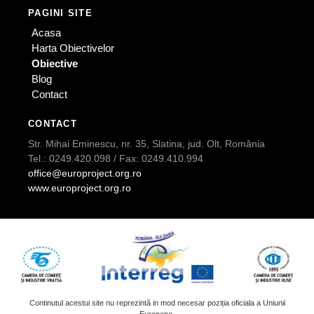
PAGINI SITE
Acasa
Harta Obiectivelor
Obiective
Blog
Contact
CONTACT
Str. Mihai Eminescu, nr. 35, Slatina, jud. Olt, România
Tel.: 0249.420.098 / Fax: 0249.410.994
office@europroject.org.ro
www.europroject.org.ro
Continutul acestui site nu reprezintă in mod necesar poziția oficiala a Uniunii