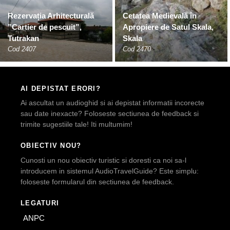
Rezervația Arhitecturală
Cetatea Medievală în
”Cartier de pescuit”,
Apropiere de Satul Skala,
Tutrakan
Skala
Cod 2407
Cod 2470
AI DEPISTAT ERORI?
Ai ascultat un audioghid si ai depistat informatii incorecte
sau date inexacte? Foloseste sectiunea de feedback si
trimite sugestiile tale! Iti multumim!
OBIECTIV NOU?
Cunosti un nou obiectiv turistic si doresti ca noi sa-l
introducem in sistemul AudioTravelGuide? Este simplu:
foloseste formularul din sectiunea de feedback.
LEGATURI
ANPC