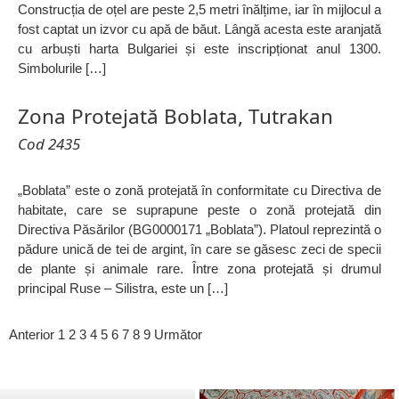
Construcția de oțel are peste 2,5 metri înălțime, iar în mijlocul a
fost captat un izvor cu apă de băut. Lângă acesta este aranjată
cu arbuști harta Bulgariei și este inscripționat anul 1300.
Simbolurile […]
Zona Protejată Boblata, Tutrakan
Cod 2435
„Boblata” este o zonă protejată în conformitate cu Directiva de
habitate, care se suprapune peste o zonă protejată din
Directiva Păsărilor (BG0000171 „Boblata”). Platoul reprezintă o
pădure unică de tei de argint, în care se găsesc zeci de specii
de plante și animale rare. Între zona protejată și drumul
principal Ruse – Silistra, este un […]
Anterior
1
2
3
4
5
6
7
8
9
Următor