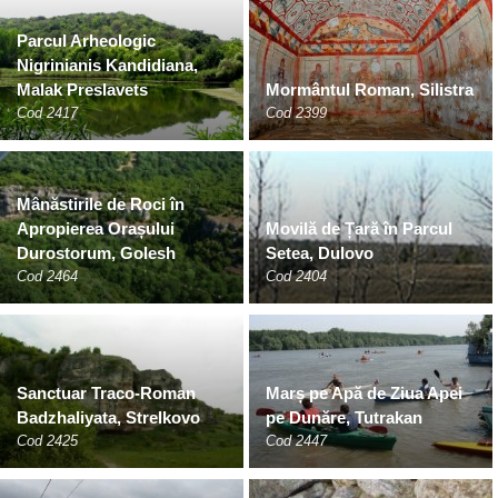
Parcul Arheologic
Nigrinianis Kandidiana,
Malak Preslavets
Mormântul Roman, Silistra
Cod 2417
Cod 2399
Mânăstirile de Roci în
Apropierea Orașului
Movilă de Țară în Parcul
Durostorum, Golesh
Setea, Dulovo
Cod 2464
Cod 2404
Sanctuar Traco-Roman
Marș pe Apă de Ziua Apei
Badzhaliyata, Strelkovo
pe Dunăre, Tutrakan
Cod 2425
Cod 2447