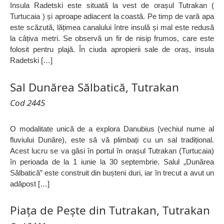
Insula Radetski este situată la vest de orașul Tutrakan (
Turtucaia ) și aproape adiacent la coastă. Pe timp de vară apa
este scăzută, lățimea canalului între insulă și mal este redusă
la câțiva metri. Se observă un fir de nisip frumos, care este
folosit pentru plajă. În ciuda apropierii sale de oraș, insula
Radetski […]
Sal Dunărea Sălbatică, Tutrakan
Cod 2445
O modalitate unică de a explora Danubius (vechiul nume al
fluviului Dunăre), este să vă plimbați cu un sal tradițional.
Acest lucru se va găsi în portul în orașul Tutrakan (Turtucaia)
în perioada de la 1 iunie la 30 septembrie. Salul „Dunărea
Sălbatică” este construit din bușteni duri, iar în trecut a avut un
adăpost […]
Piața de Pește din Tutrakan, Tutrakan